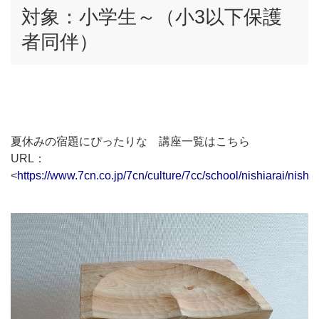
対象：小学生～（小3以下保護
者同伴）
夏休みの宿題にぴったりな 講座一覧はこちら
URL：
<
https://www.7cn.co.jp/7cn/culture/7cc/school/nishiarai/nishia