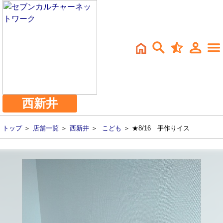
西新井
トップ
＞
店舗一覧
＞
西新井
＞
こども
＞ ★8/16 手作りイス