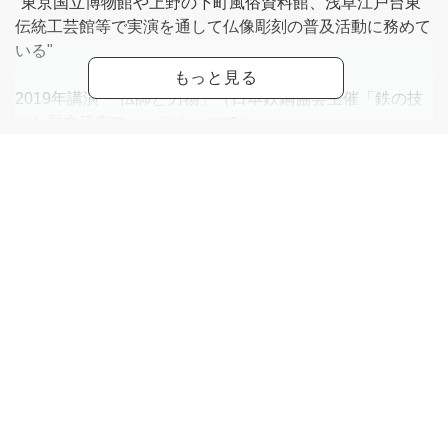
"東京国立博物館や上野の下町風俗資料館、浅草江戸台東
伝統工芸館等で実演を通して仏像彫刻の普及活動に務めて
いる"
2019年講演 「仏師と刃物」（日本鉄鋼協会主催「鉄の技
術と歴史研究フォーラム」にて）