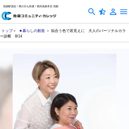
池袋駅直結！雨の日も快適！西武池袋本店 別館
トップ
＞
★暮らしの創造
＞ 似合う色で若見えに 大人のパーソナルカラ
ー診断 8/14