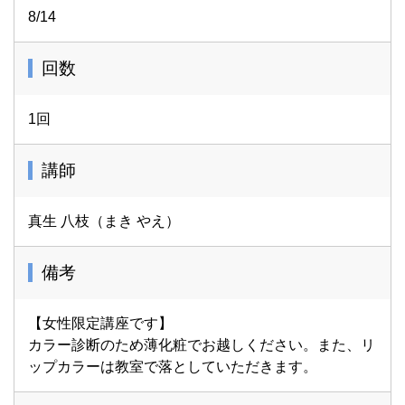
ただの色診断ではなく、“これからの私”がもっと好きにな
8/14
るヒントをお届けします。
パーソナルカラーは、自信と笑顔を取り戻すキッカケ。
回数
毎日鏡を見るたびに、自分をもっと好きになる。
そんな体験を、あなたにも。
1回
講師
真生 八枝（まき やえ）
備考
【女性限定講座です】
カラー診断のため薄化粧でお越しください。また、リ
ップカラーは教室で落としていただきます。