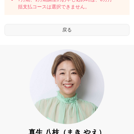
括支払コースは選択できません。
真生 八枝（まき やえ）