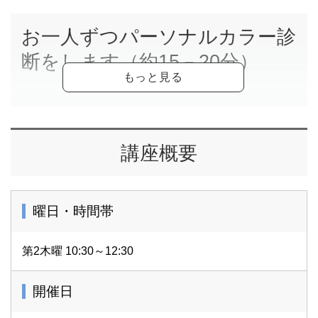
お一人ずつパーソナルカラー診
断をします（約15－20分）
お似合いの色の口紅、チークを
講座概要
付け確認します
曜日・時間帯
シミ、シワ、くすみ。
年齢とともに気になる大人の肌悩み。実は「色の力」で薄
第2木曜 10:30～12:30
く見えます！
この講座では、パーソナルカラーを通して「肌がきれいに
見える色」「若々しく見える色」のポイントをわかりやす
開催日
く解説。