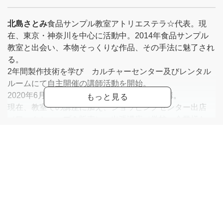
北島さとみ
食品サンプル教室アトリエステラ☆代表。現
在、東京・神奈川を中心に活動中。2014年食品サンプル
教室と出会い、本物そっくりな作品、その手法に魅了され
る。
2年間製作技術を学び カルチャーセンター及びレンタル
ルームにて自主開催の講師活動を開始。
2020年6月相模原市にて食品サンプル教室開講。
現在、教室での講座に加え、ショッピングセンター出店
（ワークショップ＆販売）、出張講座（学校、企業様な
ど）など年間3000人以上の方に「食品サンプル」の楽し
さを伝える。