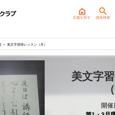
店舗を探す
講座検索
道
＞ 美文字習得レッスン（月）
美文字習
（
開催
第1・3月曜 