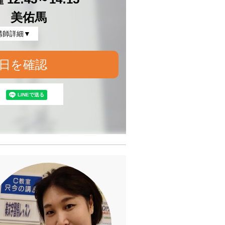
 美佑馬
講師詳細▼
日を確認