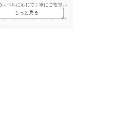
のレベルに応じて丁寧にご指導い
ます。
しも、セブンカルチャーで約10年
く学び、
の資格を取ることができました。
のある方、是非お気軽に体験から
てみませんか。