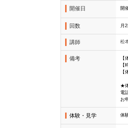
開催日
開
回数
月
講師
松
備考
【
【時
【体
★
電話
お
体験・見学
体