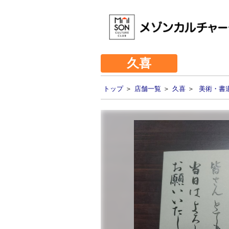
久喜
トップ
＞
店舗一覧
＞
久喜
＞
美術・書