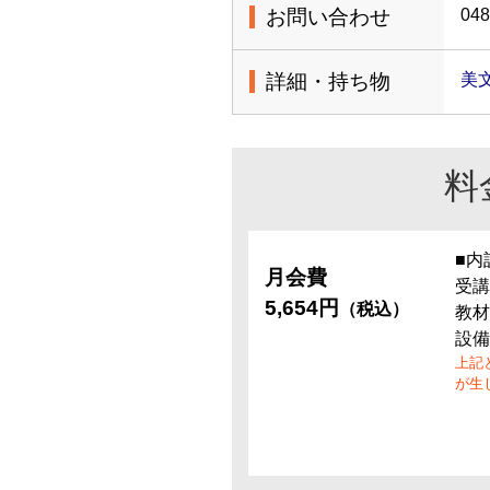
お問い合わせ
048
詳細・持ち物
美
料
■内
月会費
受講
5,654円
（税込）
教材
設備
上記
が生