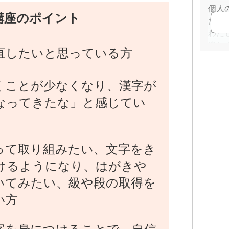
個人
講座のポイント
たし
わた
楽し
直したいと思っている方
師範
興味
始め
くことが少なくなり、漢字が
なってきたな」と感じてい
って取り組みたい、文字をき
けるようになり、はがきや
いてみたい、級や段の取得を
い方