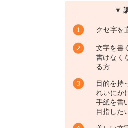
▼ 
クセ字を
文字を書
書けなく
る方
目的を持
れいにか
手紙を書
目指した