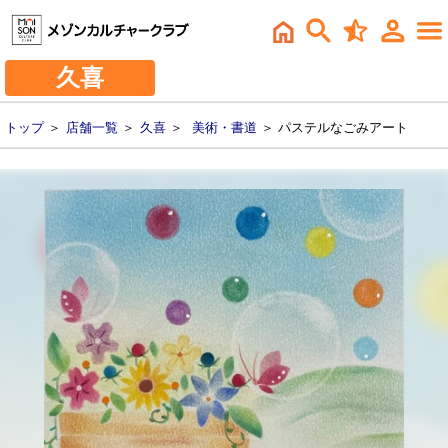
久喜
トップ
＞
店舗一覧
＞
久喜
＞
美術・書道
＞ パステルなごみアート