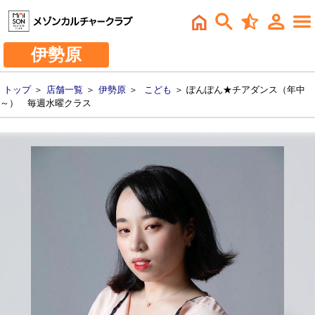
伊勢原
トップ
＞
店舗一覧
＞
伊勢原
＞
こども
＞ ぽんぽん★チアダンス（年中
～） 毎週水曜クラス