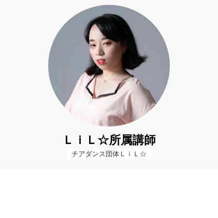
ＬｉＬ☆所属講師
チアダンス団体ＬｉＬ☆