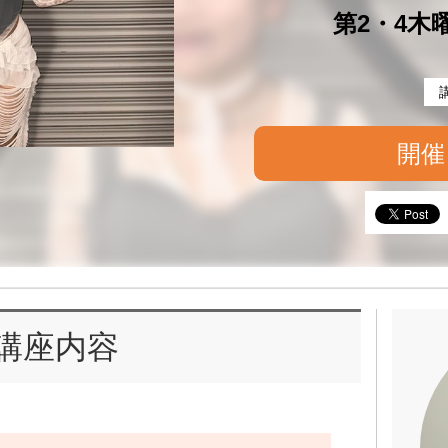
第2・4木曜 
開催
講座内容