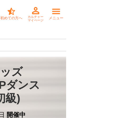
カルチャー
初めての方へ
メニュー
マイページ
ッズ

OPダンス

初級)
日
開催中