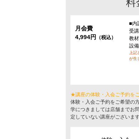
料
■内
月会費
受講
4,994円
（税込）
教材
設備
上記
が生
★講座の体験・入会ご予約を
体験・入会ご予約をご希望の
学につきましては店舗までお
定していない講座がございま