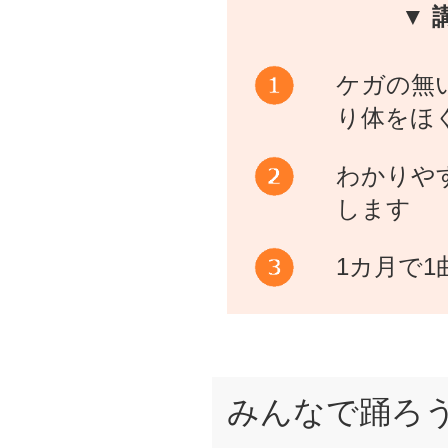
▼ 
ケガの無
り体をほ
わかりや
します
1カ月で
みんなで踊ろ