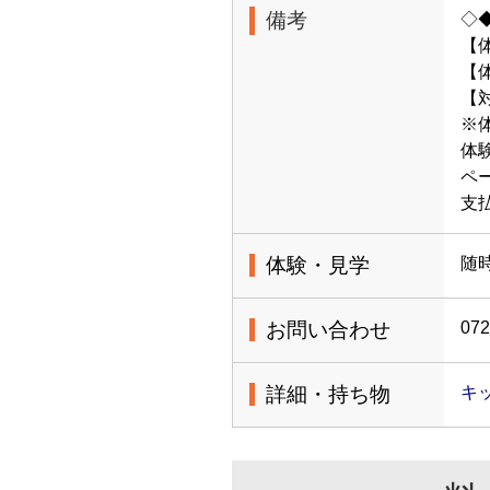
備考
◇
【
【体
【
※
体
ペ
支
体験・見学
随
お問い合わせ
072
詳細・持ち物
キッ