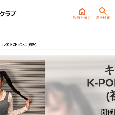
店舗を探す
講座検索
ッズK-POPダンス(初級)
キ
K-P
(
開催