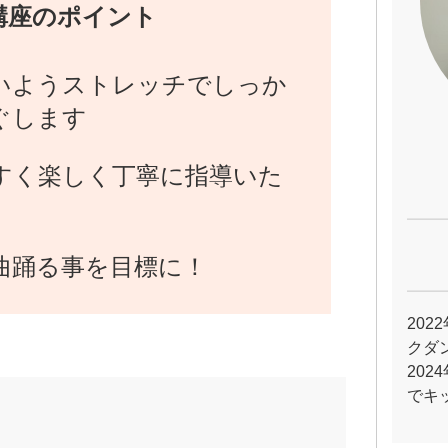
講座のポイント
いようストレッチでしっか
ぐします
すく楽しく丁寧に指導いた
1曲踊る事を目標に！
202
クダ
2024
でキ
う