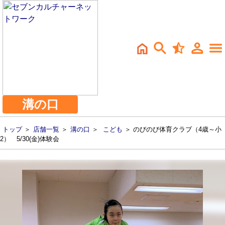
溝の口
トップ
＞
店舗一覧
＞
溝の口
＞
こども
＞ のびのび体育クラブ（4歳～小
2） 5/30(金)体験会