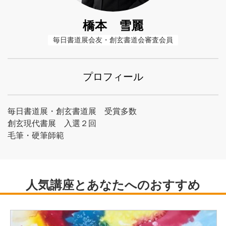
橋本 雪麗
毎日書道展会友・創玄書道会審査会員
プロフィール
毎日書道展・創玄書道展 受賞多数
創玄現代書展 入選２回
毛筆・硬筆師範