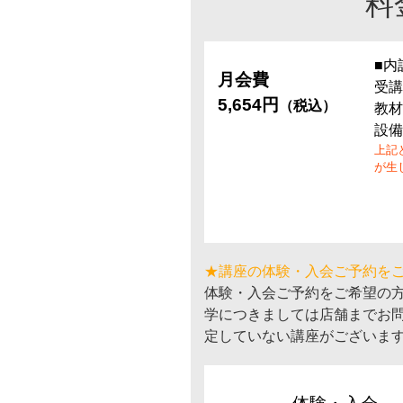
料
■内
月会費
受講
5,654円
（税込）
教材
設備
上記
が生
★講座の体験・入会ご予約を
体験・入会ご予約をご希望の
学につきましては店舗までお
定していない講座がございま