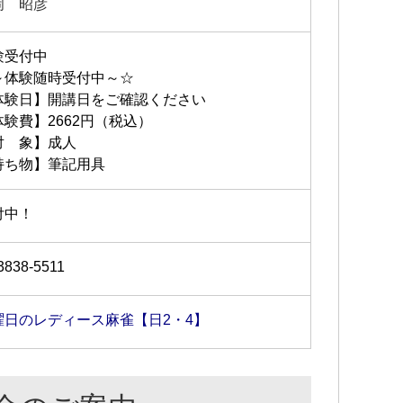
岡 昭彦
験受付中
～体験随時受付中～☆
体験日】開講日をご確認ください
体験費】2662円（税込）
対 象】成人
持ち物】筆記用具
付中！
3838-5511
曜日のレディース麻雀【日2・4】