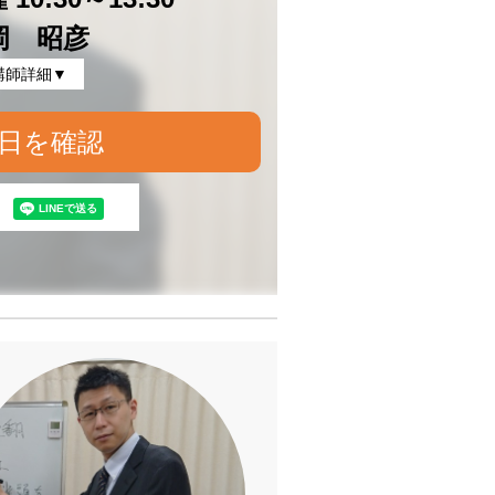
岡 昭彦
講師詳細▼
日を確認