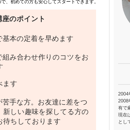
ので、初めての方も安心してスタートできます。
講座のポイント
で基本の定着を早めます
で組み合わせ作りのコツをお
す
べます
20
が苦手な方。お友達に差をつ
20
有で
。新しい趣味を探してる方の
現在
お待ちしております
とし