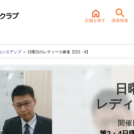
店舗を探す
講座検索
センスアップ
＞ 日曜日のレディース麻雀【日2・4】
日
レディ
開催
第2・4日曜 