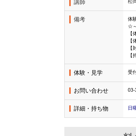
講師
松
備考
体
☆
【
【
【
【
体験・見学
受
お問い合わせ
03-
詳細・持ち物
日