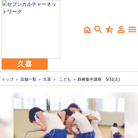
久喜
トップ
＞
店舗一覧
＞
久喜
＞
こども
＞ 鉄棒集中講座 5/31(土)