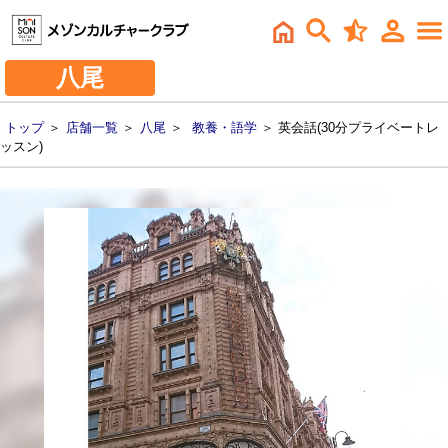
八尾
トップ
＞
店舗一覧
＞
八尾
＞
教養・語学
＞ 英会話(30分プライベートレ
ッスン)