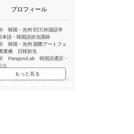
プロフィール
0年 韓国・光州 ECC外国語学
日本語・韓国語担当講師
10年 韓国・光州 国際アートフェ
国際業務 日韓担当
5年 HanguruLab 韓国語通訳・
担当
1年 韓国語教室MalMoi全属講師
21年 大阪航空専門学校 韓国語非
講師