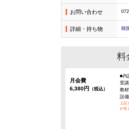
お問い合わせ
072
詳細・持ち物
韓
料
■内
月会費
受講
6,380円
（税込）
教材
設備
上記
が生