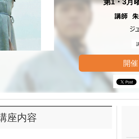
第1・3月曜 
開催
講座内容