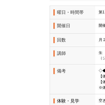
曜日・時間帯
第1
開催日
開催
回数
月
講師
朱
（
備考
◇
【
【体
※
体験・見学
空