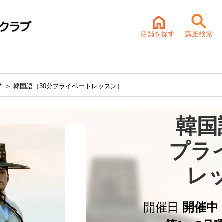
店舗を探す
講座検索
学
＞ 韓国語（30分プライベートレッスン）
韓国語
プラ
レ
開催日
開催中 