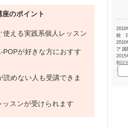
講座のポイント
201
ぐ使える実践系個人レッスン
校 
20
ア 
-POPが好きな方におすす
201
翻訳
202
が読めない人も受講できま
20
常勤
レッスンが受けられます