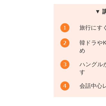
▼ 
旅行にす
韓ドラやK
め
ハングル
す
会話中心