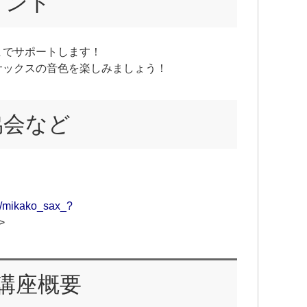
メント
までサポートします！
サックスの音色を楽しみましょう！
協会など
m/mikako_sax_?
>
講座概要