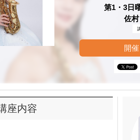
第1・3日曜 
佐村
開催
講座内容