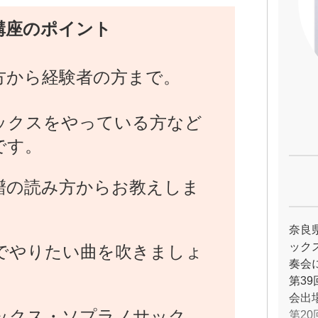
講座のポイント
方から経験者の方まで。
ックスをやっている方など
です。
譜の読み方からお教えしま
奈良
ック
でやりたい曲を吹きましょ
奏会
第3
会出
ックス・ソプラノサック
第2