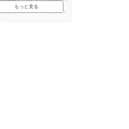
励賞。
2回管楽器ソロコンテスト奈良県大
秀賞。
県立高円高等学校音楽科卒業。
はフリーランスとして様々な演奏
出演。
23年8月にはソロリサイタルを開催
好評を博した。