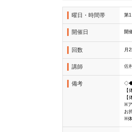
曜日・時間帯
第1
開催日
開催
回数
月
講師
佐
備考
◇
【
【体
※
お
※