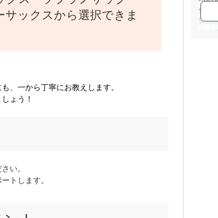
会奨
ーサックスから選択できま
第2
会優
奈良
現在
会に
20
にも、一から丁寧にお教えします。
し、
ましょう！
ださい。
ポートします。