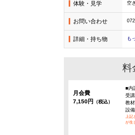
体験・見学
空
お問い合わせ
072
詳細・持ち物
も
料
■内
月会費
受講
7,150円
（税込）
教材
設備
上記
が生