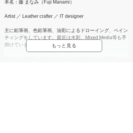
本名：藤 まなみ（Fuji Manami）
Artist ／ Leather crafter ／ IT designer
主に鉛筆画、色鉛筆画、油彩によるドローイング、ペイン
ティングをしています。最近は水彩、Mixed Media等も手
掛けています。
2018.8 第2回 ZEN展埼玉近代美術館公募 優秀賞
2019.6 第17回 全国O・SM公募対象展 奨励賞
2021・8 Fuji Manami First Exihibition～Dawn of
realism～（初 個展）
2022.7 第2回 銀座中央ギャラリー公募展 一般投票最
多賞受賞
2024.3 白日会百周年記念展 鉛筆画60号を描き初公募