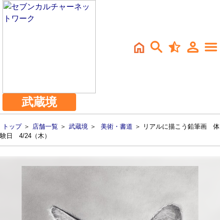
武蔵境
トップ
＞
店舗一覧
＞
武蔵境
＞
美術・書道
＞ リアルに描こう鉛筆画 体
験日 4/24（木）