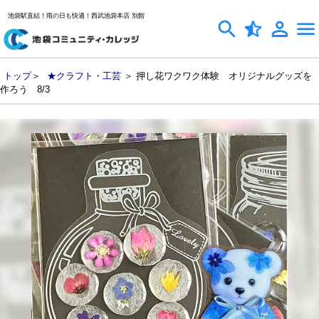
池袋駅直結！雨の日も快適！西武池袋本店 別館
トップ
＞
★クラフト・工芸
＞ 押し花ワクワク体験 オリジナルグッズを
作ろう 8/3