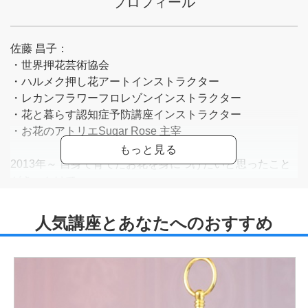
プロフィール
佐藤 昌子：
・世界押花芸術協会
・ハルメク押し花アートインストラクター
・レカンフラワーフロレゾンインストラクター
・花と暮らす認知症予防講座インストラクター
・お花のアトリエSugar Rose 主宰
2013年～ 自身で育てたお花を身につけたいと思ったこと
がきっかけで
美しい押し花×レジンの大人可愛いアクセサリーを制作し
始めました。
クラフトマーケット多数出店。お教室やワークショップを
開催し、現在も押し花講師兼ハンドメイド作家 Sugar
Rose として活動中。