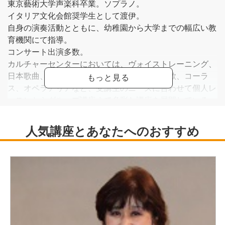
東京藝術大学声楽科卒業。ソプラノ。
イタリア文化会館奨学生として渡伊。
自身の演奏活動とともに、幼稚園から大学までの幅広い教
育機関にて指導。
コンサート出演多数。
カルチャーセンターにおいては、ヴォイストレーニング、
日本歌曲、カンツォーネ、童謡、世界の愛唱歌、コーラ
ス、オペラアリアなど、受講生のニーズに合わせて個人レ
ッスンからグループ講座まで多彩な講座を展開している。
セブンカルチャー西新井
セブンカルチャー伊勢原
セブンカルチャー武蔵境
ヨークカルチャーセンター府中
仙川カルチャー
ヨークカルチャーセンター武蔵小杉
西新宿カルチャープラザ
現在、上記の教室にて講師を務める。