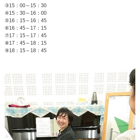
③15：00～15：30
④15：30～16：00
⑤16：15～16：45
⑥16：45～17：15
⑦17：15～17：45
⑧17：45～18：15
⑨18：15～18：45