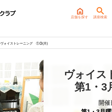
店舗を探す
講座検索
 ヴォイストレーニング ①③(月)
ヴォイス
第1・
開催
第1・3月曜 