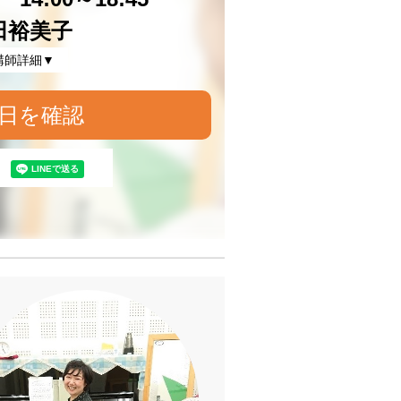
田裕美子
講師詳細▼
日を確認