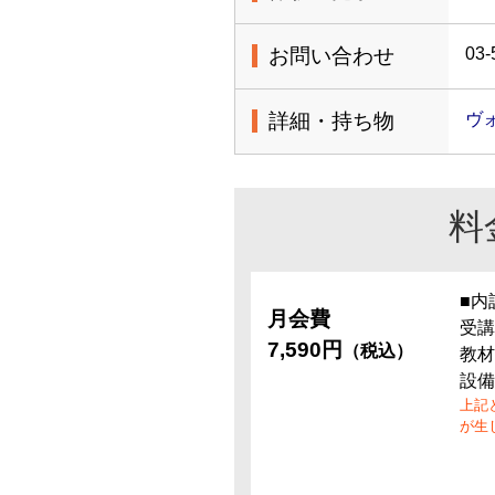
お問い合わせ
03-
詳細・持ち物
ヴ
料
■内
月会費
受講
7,590円
（税込）
教材
設備
上記
が生