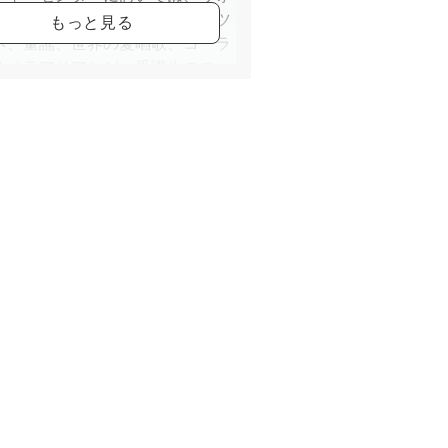
トレーニング、日本歌曲、カンツ
ネ、童謡、世界の愛唱歌、コーラ
オペラアリアなど、受講生のニー
合わせて個人レッスンからグルー
座まで多彩な講座を展開してい
ンカルチャー西新井
ンカルチャー伊勢原
ンカルチャー武蔵境
クカルチャーセンター府中
カルチャー
クカルチャーセンター武蔵小杉
宿カルチャープラザ
、上記の教室にて講師を務める。