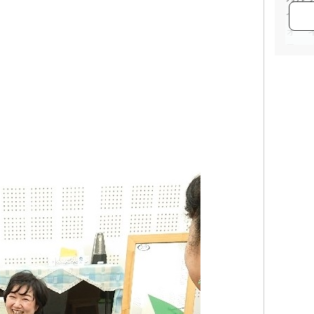
イス
ォー
ス、
ズに
プ講
る。
セブ
セブ
セブ
ヨー
仙川
ヨー
西新
現在