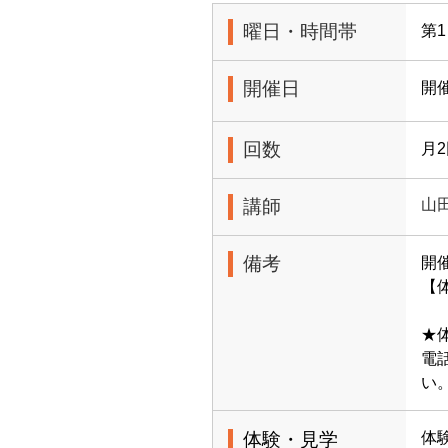
曜日・時間帯
第1
開催日
開
回数
月
講師
山
備考
開
【体
★
電
い
体験・見学
体