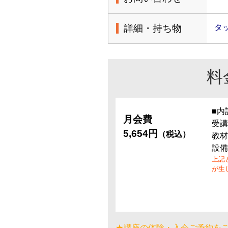
詳細・持ち物
タ
料
■内
月会費
受講
5,654円
（税込）
教材
設備
上記
が生
★講座の体験・入会ご予約を