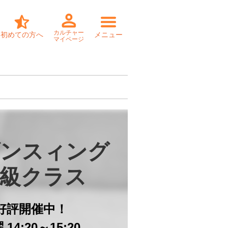
カルチャー
初めての方へ
メニュー
マイページ
ンスィング

級クラス
好評開催中！
14:20～15:20