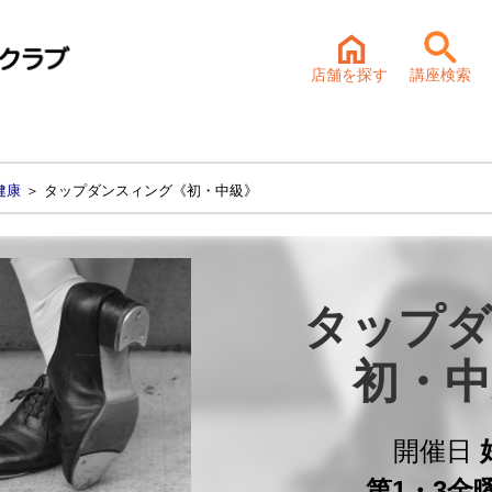
店舗を探す
講座検索
健康
＞ タップダンスィング《初・中級》
タップダ
初・中
開催日
第1・3金曜 