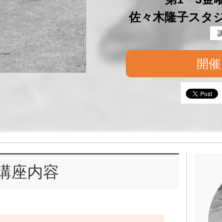
佐々木隆子スタ
開催
講座内容