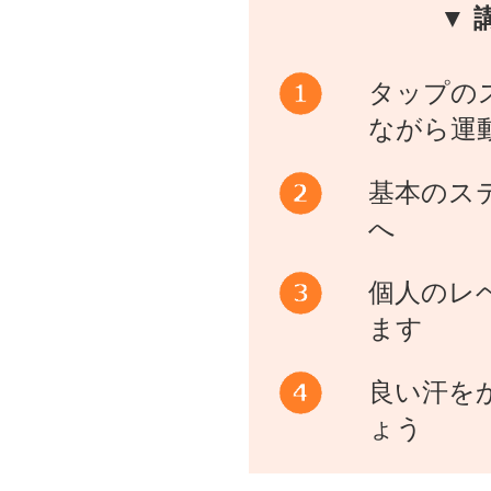
▼ 
タップの
ながら運
基本のス
へ
個人のレ
ます
良い汗を
ょう