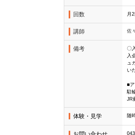
回数
月
講師
佐
備考
〇
入
ュ
い
■
駐
J
体験・見学
随時
お問い合わせ
043