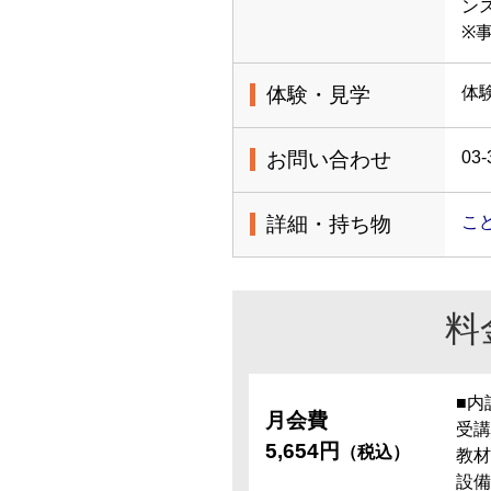
ン
※
体験・見学
体
お問い合わせ
03-
詳細・持ち物
こ
料
■内
月会費
受講
5,654円
（税込）
教材
設備