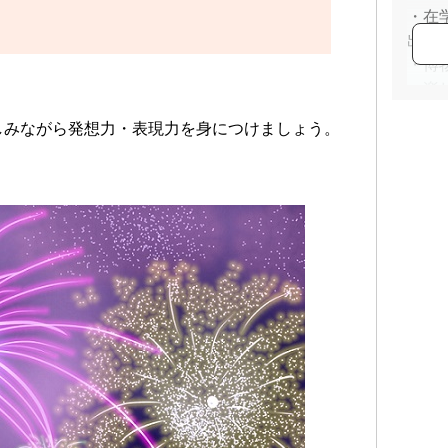
・在
出品
・博
・楽
マに
しみながら発想力・表現力を身につけましょう。