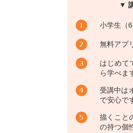
▼ 
小学生（6
無料アプ
はじめて
ら学べま
受講中は
で安心で
描くこと
の持つ個