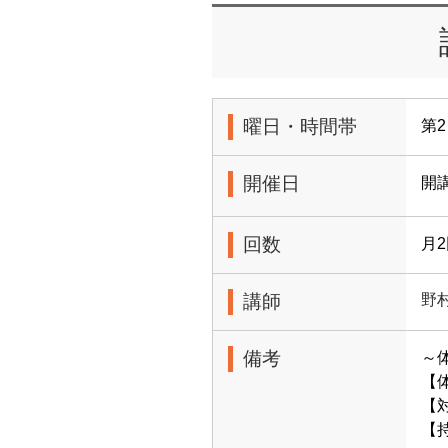
曜日・時間帯
第2
開催日
開
回数
月
講師
野
備考
～
【体
【
【持