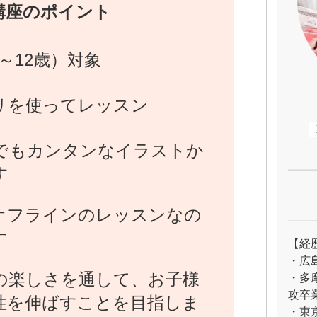
講座のポイント
～12歳）対象
リを使ってレッスン
でもカンタンなイラストか
す
オフラインのレッスンなの
す
【経
・広
の楽しさを通して、お子様
・多
攻卒
性を伸ばすことを目指しま
・東