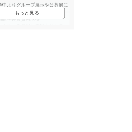
学中よりグループ展示や公募展に
物館学芸員資格取得
しく学べる多彩な表現方法をテー
こども絵画造形教室を開講