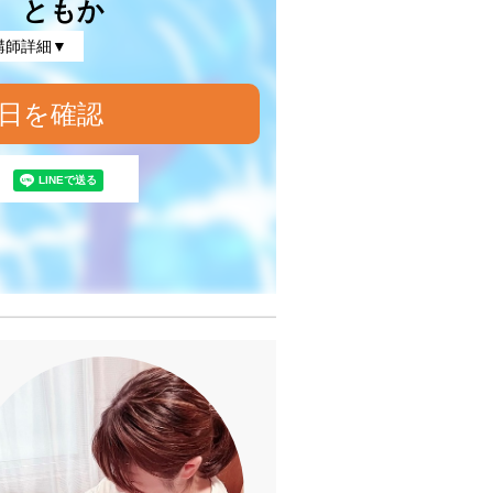
 ともか
講師詳細▼
日を確認