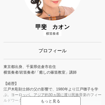
甲斐 カオン
横笛奏者
プロフィール
東京都出身、千葉県佐倉市在住
横笛奏者/岩笛奏者/「癒しの篠笛教室」講師
【経歴】
江戸木彫刻士師の父の影響で、1980年より江戸囃子を学
ぶ。ヨーロッパ、アジア約30ヵ国に渡り民族音楽のフィー
ルドワークを積み、表現を広げる。