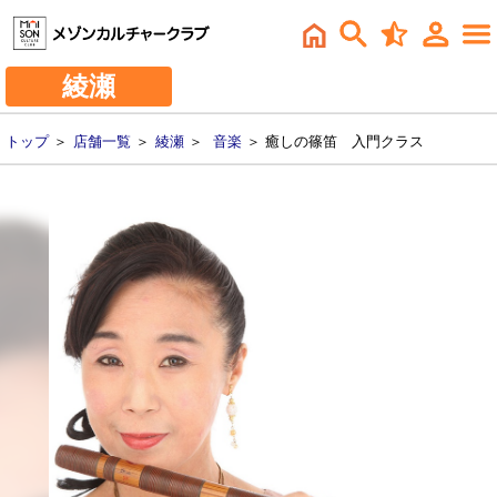
綾瀬
トップ
＞
店舗一覧
＞
綾瀬
＞
音楽
＞ 癒しの篠笛 入門クラス