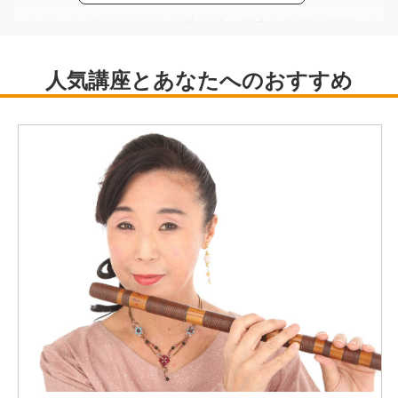
コンサートではオリジナル曲の他、日本や世界の民謡、ク
ラシックなど幅広く演奏し、その柔らかく繊細な音色と魂
のこもった演奏に定評がある。
櫻井美紀の語り「水の精」、よこやま光子の語り「みすゞ
の詩」等で演奏。
英国ロンドンでのイベント「TOKYO DAY」にて獅子舞の
笛演奏、テレビ朝日「女帝薫子」、wowow「沈まぬ太
陽」などのドラマ内で演奏、NHK総合「いっと６けん」
にてミニドキュメントが放送される。
また東京MXテレビ「ひるキュン」にて江戸囃子を近藤サ
ト、田中みな実など出演陣に指導するなどメディアでも活
躍。
香音天ユニットでのコンサート活動の他、様々なアーティ
ストとの共演を重ねる。