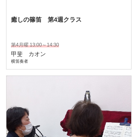
【著書】
篠笛の楽譜「癒しの竹笛小曲集」シリーズ6冊出版