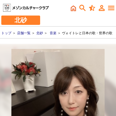
北砂
トップ
＞
店舗一覧
＞
北砂
＞
音楽
＞ ヴォイトレと日本の歌・世界の歌