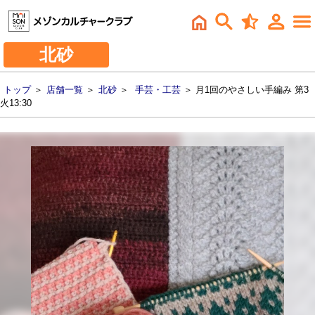
北砂
トップ
＞
店舗一覧
＞
北砂
＞
手芸・工芸
＞ 月1回のやさしい手編み 第3
火13:30