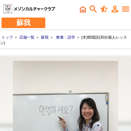
蘇我
トップ
＞
店舗一覧
＞
蘇我
＞
教養・語学
＞ (木)韓国語(30分個人レッス
ン)