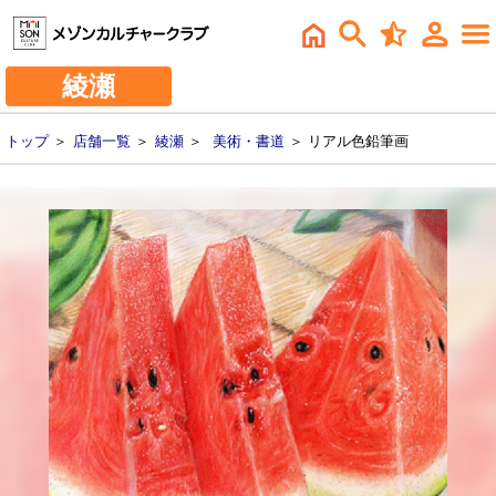
綾瀬
トップ
＞
店舗一覧
＞
綾瀬
＞
美術・書道
＞ リアル色鉛筆画