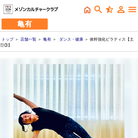
亀有
トップ
＞
店舗一覧
＞
亀有
＞
ダンス・健康
＞ 体幹強化ピラティス【土
①③】