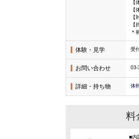
【
【体
【
【
＊
体験・見学
受
お問い合わせ
03-
詳細・持ち物
体
料
■内