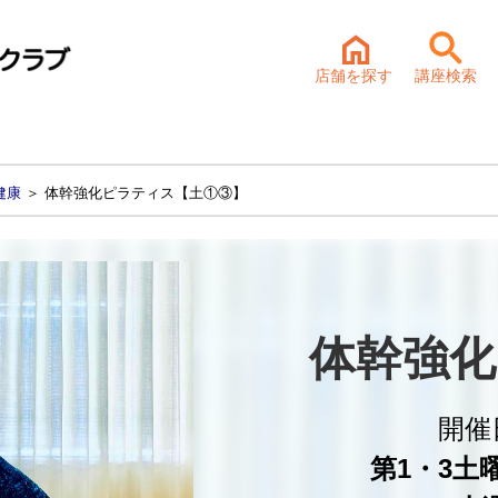
店舗を探す
講座検索
健康
＞ 体幹強化ピラティス【土①③】
体幹強化
開催
第1・3土曜 