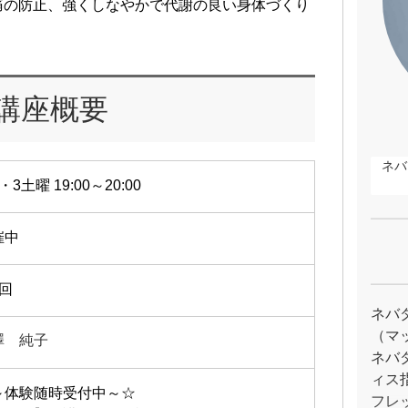
痛の防止、強くしなやかで代謝の良い身体づくり
講座概要
ネバ
・3土曜 19:00～20:00
催中
2回
ネバ
（マ
澤 純子
ネバ
ィス
～体験随時受付中～☆
フレ