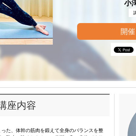
小
開催
講座内容
まった、体幹の筋肉を鍛えて全身のバランスを整