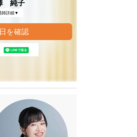
澤 純子
講師詳細▼
日を確認