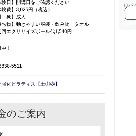
体験日】開講日をご確認ください
ロバ
験費】3,025円（税込）
了
対 象】成人
ネバ
持ち物】動きやすい服装・飲み物・タオル
ィス
初回エクササイズボール代1,540円
日本
ピラ
付中！
3838-5511
幹強化ピラティス【土①③】
金のご案内
訳