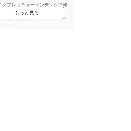
イダフレッチャーインテンシブ修
ダ州立大学公認ＤＫゴルフピラテ
指導者
ピラティス指導者協会公認ゴルフ
ティス指導者