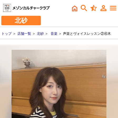
北砂
トップ
＞
店舗一覧
＞
北砂
＞
音楽
＞ 声楽とヴォイスレッスン②④木