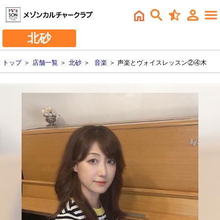
北砂
トップ
＞
店舗一覧
＞
北砂
＞
音楽
＞ 声楽とヴォイスレッスン②④木