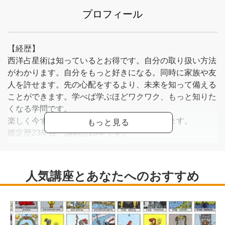
プロフィール
【経歴】
西洋占星術は知っているとお得です。自分の取り扱い方法
がわかります。自分をもっと好きになる。同時に家族や友
人を許せます。先の心配をするより、未来を知って備える
ことができます。学べば学ぶほどワクワク、もっと知りた
くなる学問です。
楽しく今すぐ役に立つ占い講座を目指しています。
鑑定歴23年目。講師歴20年です。
インスタグラム：tarotruby
<
https://www.instagram.com/tarotruby/?hl=ja
>
note：ルビーL <
https://note.com/rubytarotcafe
>