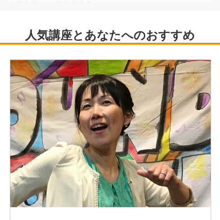
会審査員、他審査員多数。
第52回江差追分全国大会優勝（文部大臣賞）、日本民謡連
合会総合優勝（NHK賞）、日本テレビ主催・文化庁後援
「輝け！日本民謡大賞全国大会NNS特別賞」、他受賞多
数。
民音公演「津軽名人芸の世界」全国ツアー
関西テレビ「よーいどん」隣りの人間国宝さん
テレビ大阪「キダタロー＆翔田ひかり出発進行祝い歌」レ
ギュラー
朝日放送ABCラジオ・ラジオ大阪「翔田ひかりの民謡
COSMOS」レギュラー
NHK－BS2「生放送！日本民謡リクエスト」レギュラー
（正月特番4夜連続）、BS－TBS関口宏「ニッポン風土
記」他出演多数