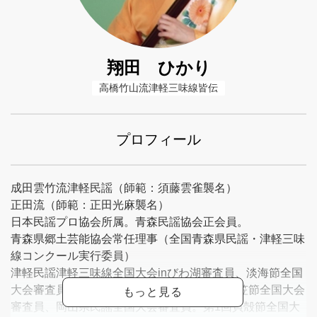
翔田 ひかり
高橋竹山流津軽三味線皆伝
プロフィール
成田雲竹流津軽民謡（師範：須藤雲雀襲名）
正田流（師範：正田光麻襲名）
日本民謡プロ協会所属。青森民謡協会正会員。
青森県郷土芸能協会常任理事（全国青森県民謡・津軽三味
線コンクール実行委員）
津軽民謡津軽三味線全国大会inびわ湖審査員、淡海節全国
大会審査員、兵庫県民謡全国大会審査員、菅笠節全国大会
審査員、岡山県民謡全国大会審査員。第1回貝殻節全国大