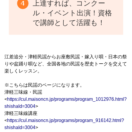
上達すれば、コンクー
ル・イベント出演！資格
で講師として活躍も！
江差追分・津軽民謡からお座敷民謡・嫁入り唄・日本の祭
りや盆踊り唄など、全国各地の民謡を歴史トークを交えて
楽しくレッスン。
※こちらは民謡のページになります。
津軽三味線・民謡
<
https://cul.maisoncn.jp/programs/program_1012976.html?
shishaId=3004
>
津軽三味線講座
<
https://cul.maisoncn.jp/programs/program_916142.html?
shishaId=3004
>