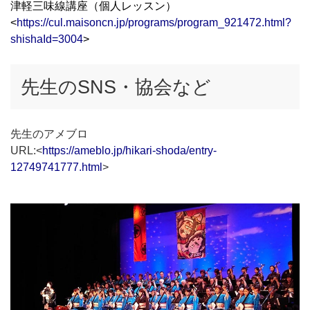
津軽三味線講座（個人レッスン）
<
https://cul.maisoncn.jp/programs/program_921472.html?
shishaId=3004
>
先生のSNS・協会など
先生のアメブロ
URL:<
https://ameblo.jp/hikari-shoda/entry-
12749741777.html
>