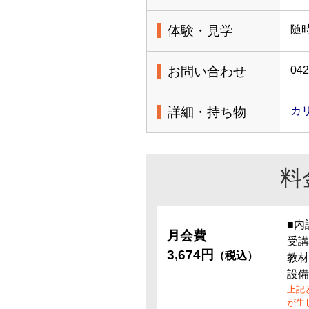
体験・見学
随
お問い合わせ
042
詳細・持ち物
カ
料
■内
月会費
受講
3,674円
（税込）
教材
設備
上記
が生