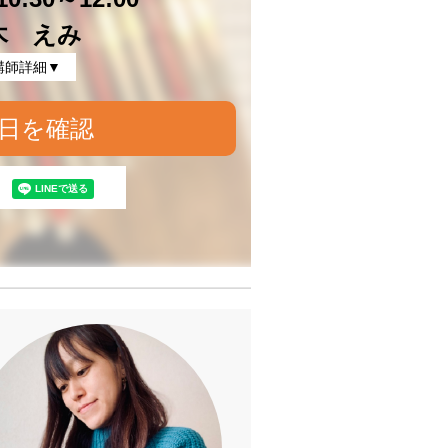
木 えみ
講師詳細▼
日を確認