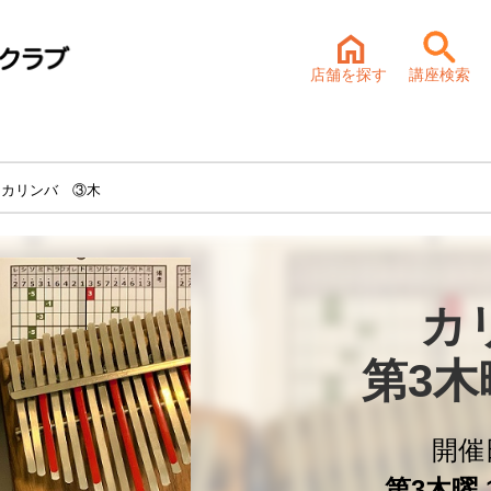
店舗を探す
講座検索
 カリンバ ③木
カ
第3
開催
第3木曜 1