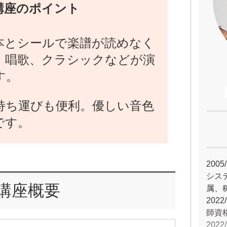
講座のポイント
本とシールで楽譜が読めなく
、唱歌、クラシックなどが演
す。
持ち運びも便利。優しい音色
です。
20
シス
講座概要
属、
20
師資
202