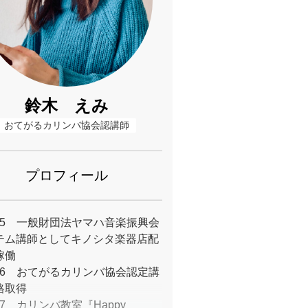
鈴木 えみ
おてがるカリンバ協会認講師
プロフィール
05/5 一般財団法ヤマハ音楽振興会
テム講師としてキノシタ楽器店配
稼働
22/6 おてがるカリンバ協会認定講
格取得
2/7 カリンバ教室『Happy