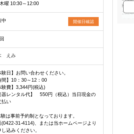
木曜 10:30～12:00
Kal
20
演奏
催中
開催日確認
３歳
1回
音楽
木 えみ
す。
ド指
体験日】お問い合わせください。
間】10：30～12：00
験費】3,344円(税込)
楽器レンタル代】 550円（税込）当日現金の
支払い
体験は事前予約制となっております。
(0422-31-4114)、または当ホームページより
申し込みください。