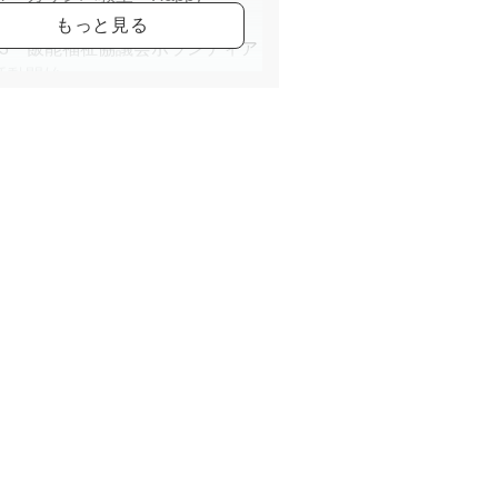
imba』主催
24/3 飯能福祉協議会ボランティア
活動開始
から７０代まで
教室で１７年程現役で稼働中で
ピアノ、エレクトーン、キーボー
導、アレンジ指導可能です。