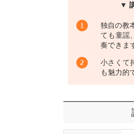
▼ 
独自の教
ても童謡
奏できま
小さくて
も魅力的