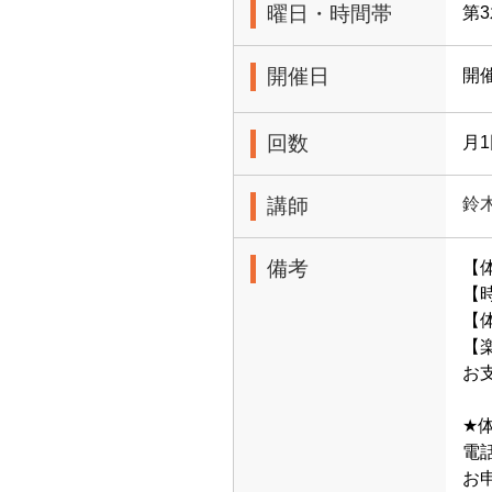
曜日・時間帯
第3
開催日
開
回数
月
講師
鈴
備考
【
【時
【体
【
お
★
電話
お