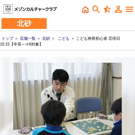
北砂
トップ
＞
店舗一覧
＞
北砂
＞
こども
＞ こども将棋初心者 ②④日
10:15【年長～小6対象】