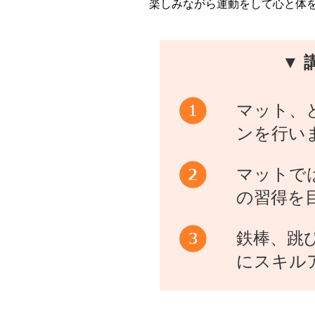
楽しみながら運動をして心と体
▼ 
マット、
ンを行い
マットで
の習得を
鉄棒、跳
にスキル