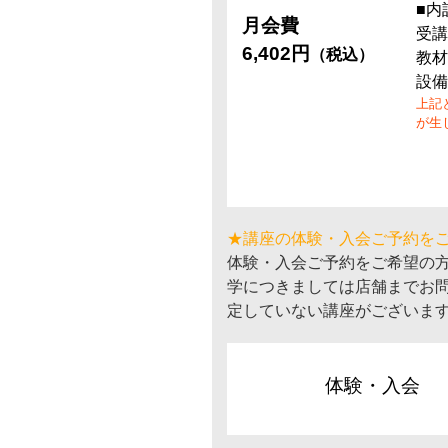
■内
月会費
受講
6,402円
（税込）
教材
設備
上記
が生
★講座の体験・入会ご予約を
体験・入会ご予約をご希望の
学につきましては店舗までお
定していない講座がございま
体験・入会