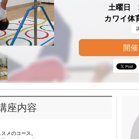
土曜日 16
カワイ体
開催
講座内容
ススメのコース。