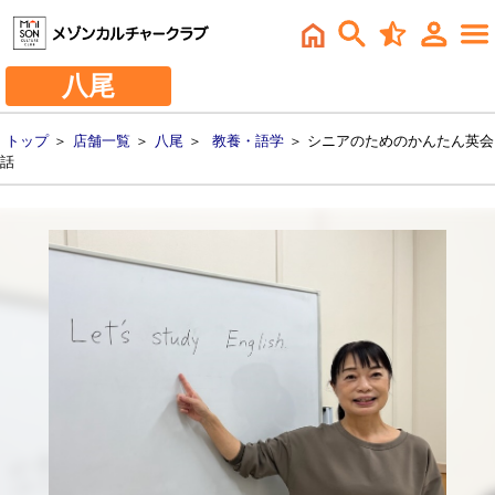
八尾
トップ
＞
店舗一覧
＞
八尾
＞
教養・語学
＞ シニアのためのかんたん英会
話