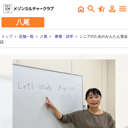
八尾
トップ
＞
店舗一覧
＞
八尾
＞
教養・語学
＞ シニアのためのかんたん英会
話