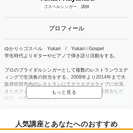
ゴスペルシンガー、講師
プロフィール
ゆかり☆ゴスペル Yukari / Yukari☆Gospel
学生時代よりギターやピアノで弾き語り活動をする。
プロのブライダルシンガーとして複数のレストランウエデ
ィングで生演奏の担当をする。2008年より2014年まで大
阪府吹田市内のレストランにてクリスマスライブに出演。
またカフェのライブや音楽劇出演、学校芸術鑑賞会など、
幅広い分野にて活動する。
国内外活動するミュージシャンと共演や交流を通して音楽
を学ぶ。Yoshi Blessed MusicのCD制作参加。ママゴスペ
ルライブ、子連れ歓迎イベント企画＆出演。英語の歌を取