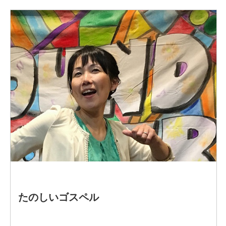
り入れた親子イベント企画が好評。
中学高等学校の教諭一種免許状（英語）を取得していて、
英語の歌の発音のコツもお伝えしている。「Are you
alright」2018年など3作品CDリリース。ソロ弾き語りライ
ブやチームでの活動、2023年よりユニット
one.crossover『ビートボックスと歌』の編成も好評。
学校や商業施設、さまざまな音楽イベントや講師として活
動している。