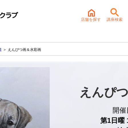
店舗を探す
講座検索
道
＞ えんぴつ画＆水彩画
えんぴつ
開催
第1日曜 1