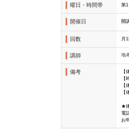
曜日・時間帯
第1
開催日
開
回数
月
講師
地
備考
【
【時
【体
【体
★
電話
お