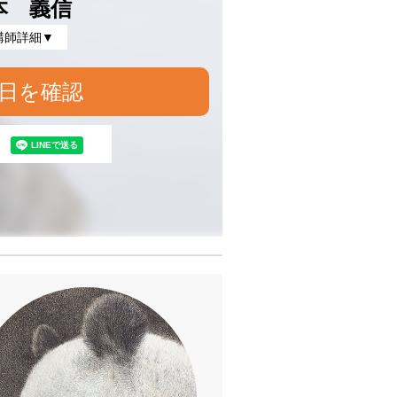
本 義信
講師詳細▼
日を確認