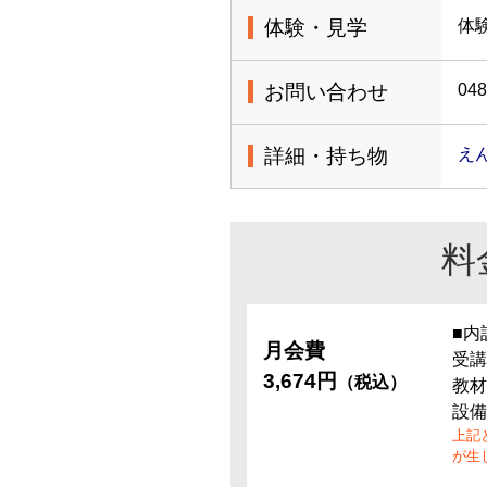
体験・見学
体
お問い合わせ
048
詳細・持ち物
え
料
■内
月会費
受講
3,674円
（税込）
教材
設備
上記
が生