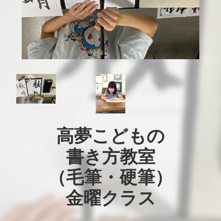
高夢こどもの

書き方教室

（毛筆・硬筆）

金曜クラス