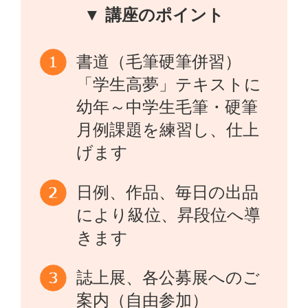
▼ 講座のポイント
書道（毛筆硬筆併習）
「学生高夢」テキストに
幼年～中学生毛筆・硬筆
月例課題を練習し、仕上
げます
日例、作品、毎日の出品
により級位、昇段位へ導
きます
誌上展、各公募展へのご
案内（自由参加）