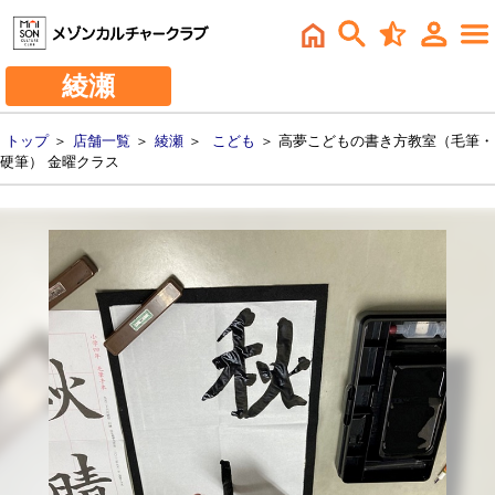
綾瀬
トップ
＞
店舗一覧
＞
綾瀬
＞
こども
＞ 高夢こどもの書き方教室（毛筆・
硬筆） 金曜クラス