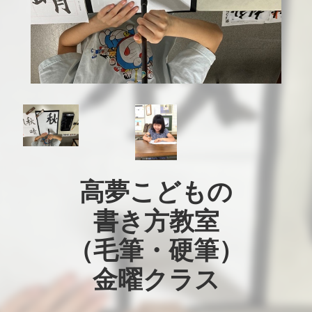
高夢こどもの

書き方教室

（毛筆・硬筆）

金曜クラス