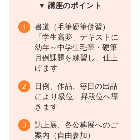
▼ 講座のポイント
書道（毛筆硬筆併習）
「学生高夢」テキストに
幼年～中学生毛筆・硬筆
月例課題を練習し、仕上
げます
日例、作品、毎日の出品
により級位、昇段位へ導
きます
誌上展、各公募展へのご
案内（自由参加）