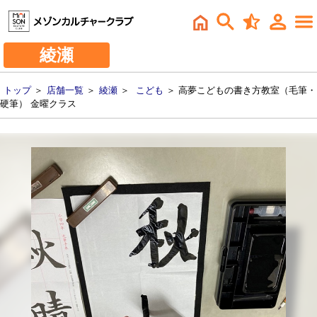
綾瀬
トップ
＞
店舗一覧
＞
綾瀬
＞
こども
＞ 高夢こどもの書き方教室（毛筆・
硬筆） 金曜クラス