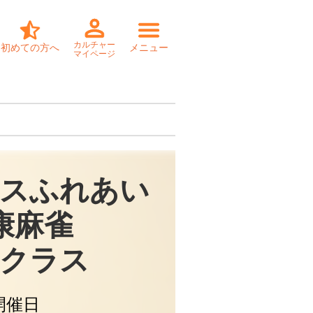
カルチャー
初めての方へ
メニュー
マイページ
スふれあい

康麻雀

クラス
開催日