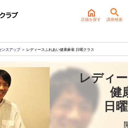
店舗を探す
講座検索
センスアップ
＞ レディースふれあい健康麻雀 日曜クラス
レディー
健
日曜