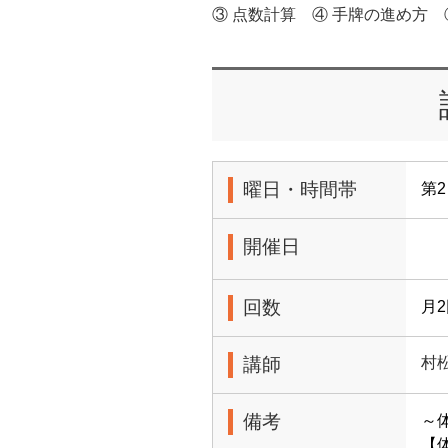
③ 点数計算 ④ 手牌の進め方 
曜日・時間帯
第2
開催日
回数
月
講師
村
備考
～
【