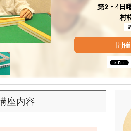
第2・4日曜 
村
開催
講座内容