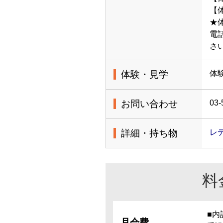
【体
★
電
さ
体験・見学
体
お問い合わせ
03-
詳細・持ち物
レ
料
■内
月会費