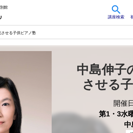
 別館
講座検索
花させる子供ピアノ塾
中島伸子
させる子
開催
第1・3水曜 
中