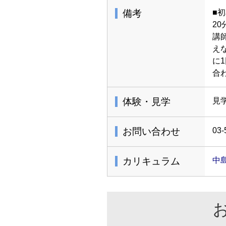
備考
■
2
講
え
に
合わ
体験・見学
見
お問い合わせ
03-
カリキュラム
中