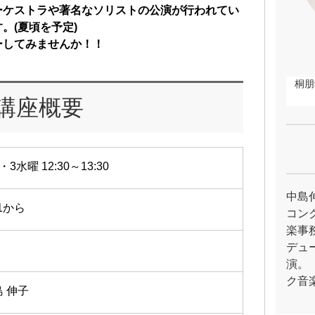
ーケストラや著名なソリストの公演が行われてい
。(夏頃を予定)
ーしてみませんか！！
桐朋
講座概要
・3水曜 12:30～13:30
中島
/1から
コン
楽事
デュ
演。
ク音
島 伸子