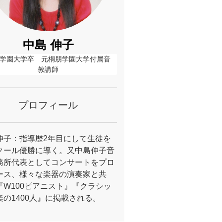
中島 伸子
学園大学卒　元桐朋学園大学付属音
教講師
プロフィール
伸子：指導歴2年目にして生徒を
クール優勝に導く。又中島伸子音
務所代表としてコンサートをプロ
ース、様々な楽器の演奏家と共
『W100ピアニスト』『クラシッ
楽の1400人』に掲載される。