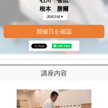
石川 智広
根本 勝爾
講師詳細▼
開催日を確認
講座内容