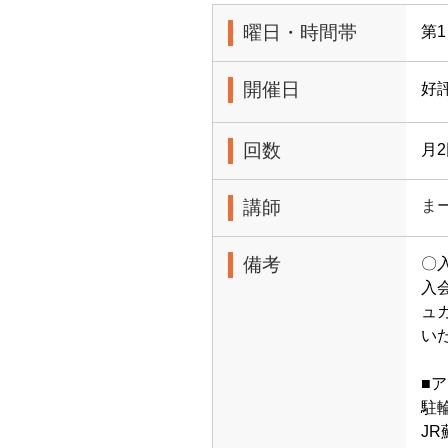
曜日・時間帯
第1
開催日
好
回数
月
講師
ま
備考
〇
入
ュ
い
■
駐
J