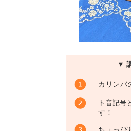
▼ 
カリンバ
ト音記号
す！
ちょっぴ