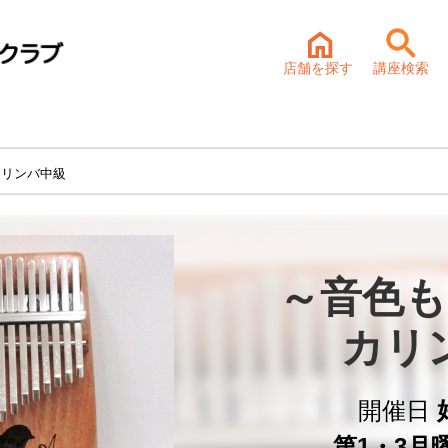
店舗を探す
講座検索
カリンバ中級
～音色も
カリ
開催日
第1・3月曜 