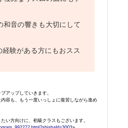
の和音の響きも大切にして
の経験がある方にもおスス
ップアップしていきます。
た内容も、もう一度いっしょに復習しながら進め
！
きたい方向けに、初級クラスもございます。
/program_992272.html?shishaId=3003
>