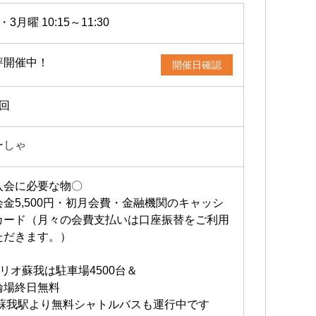
・3月曜 10:15～11:30
評開催中！
開催日確認
2回
ーしゃ
入会に必要な物〇
会金5,500円・初月会費・金融機関のキャッシ
カード（月々の会費支払いは口座振替をご利用
ただきます。）
アリオ蘇我は駐車場4500台＆
輪場終日無料
R蘇我駅より無料シャトルバスも運行中です