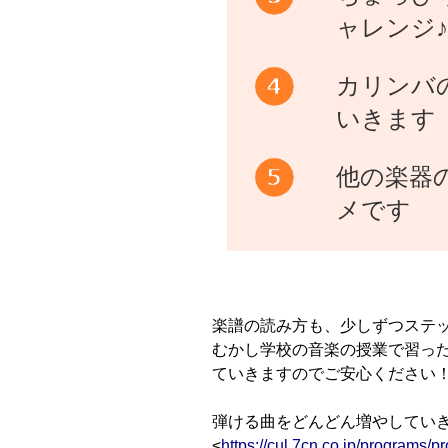
ャレンジ♪
カリンバ
いきます
他の楽器
メです
楽譜の読み方も、少しずつステ
むかし学校の音楽の授業で習っ
ていきますのでご安心ください
弾ける曲をどんどん増やしてい
<
https://cul.7cn.co.jp/programs