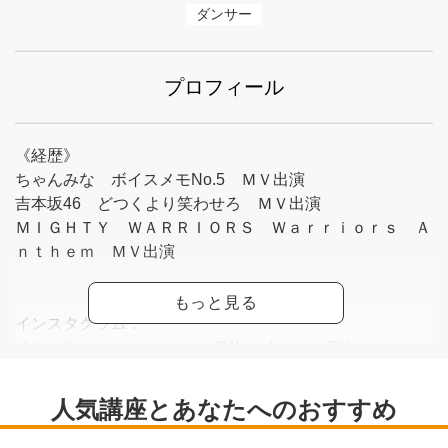
ダンサー
プロフィール
《経歴》
ちゃんみな ボイスメモNo.5 ＭＶ出演
吉本坂46 どつくより笑わせろ ＭＶ出演
ＭＩＧＨＴＹ ＷＡＲＲＩＯＲＳ Ｗａｒｒｉｏｒｓ Ａ
ｎｔｈｅｍ ＭＶ出演
インスタグラム：
<
https://www.instagram.com/24kazukidance/?hl=ja
>