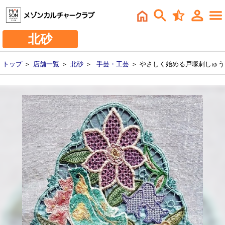
北砂
トップ
＞
店舗一覧
＞
北砂
＞
手芸・工芸
＞ やさしく始める戸塚刺しゅう