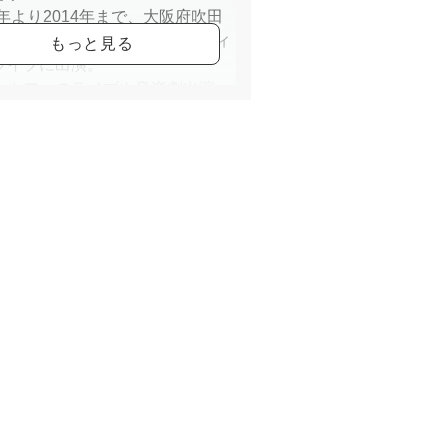
8年より2014年まで、大阪府吹田
のレストランにてクリスマスディ
ライブに出演。
、カフェのライブや音楽劇出演、
芸術鑑賞会など幅広い分野にて活
る。
外で活躍するミュージシャンと共
交流を通して音楽を学ぶ。
i Blessed MusicのCD制作参加。
ゴスペルライブ、子連れ歓迎イベ
企画＆出演。英語の歌を取り入れ
子イベント企画が好評。
校、高等学校の教諭一種免許状
語）を取得していて、英語の歌の
のコツもお伝えしている。
 you alright」2018年など３作品
をリリース。
弾き語りライブや、チームでの活