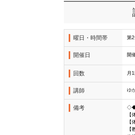
曜日・時間帯
第2
開催日
開催
回数
月
講師
ゆ
備考
◇
【
【体
【教