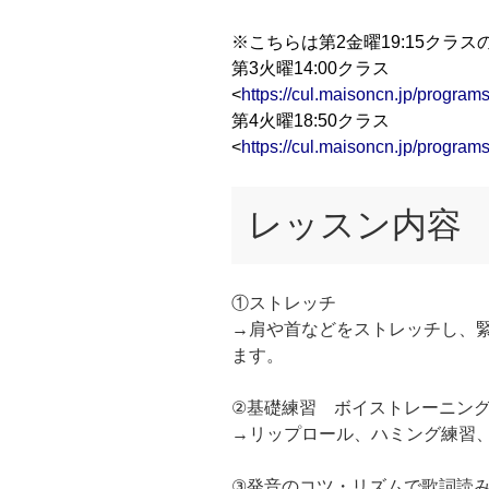
※こちらは第2金曜19:15クラ
第3火曜14:00クラス
<
https://cul.maisoncn.jp/progr
第4火曜18:50クラス
<
https://cul.maisoncn.jp/progr
レッスン内容
①ストレッチ
→肩や首などをストレッチし、
ます。
②基礎練習 ボイストレーニン
→リップロール、ハミング練習
③発音のコツ・リズムで歌詞読