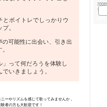
200
。
市内
ナー
チとボイトレでしっかりウ
また
ップ。
学校
動す
国内
声の可能性に出会い、引き出
演や
す。
Yosh
ママ
ント
ル」って何だろうを体験し
た親
んでいきましょう。
中学
（英
発音
「Are
CD
ニーやリズムを感じて歌ってみませんか 。
ソロ
経験者の方も大歓迎です！