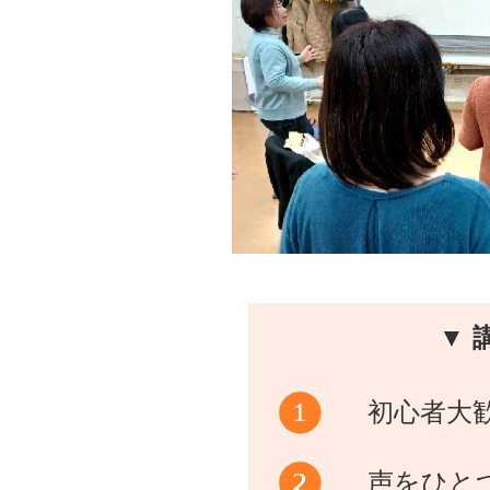
▼ 
初心者大
声をひと