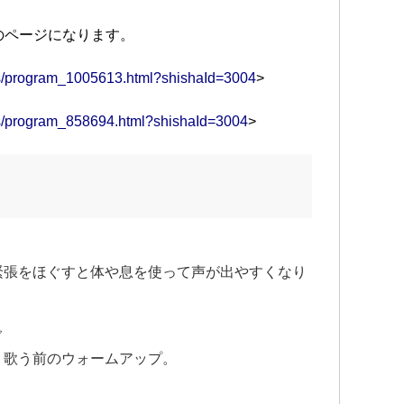
動、
one
スのページになります。
の編
学校
ams/program_1005613.html?shishaId=3004
>
ント
ams/program_858694.html?shishaId=3004
>
緊張をほぐすと体や息を使って声が出やすくなり
グ
、歌う前のウォームアップ。
み