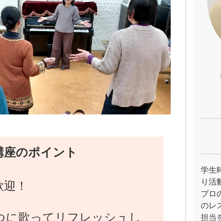
講座のポイント
学生
り活
歓迎！
プロ
のレ
つに歌ってリフレッシュし
担当