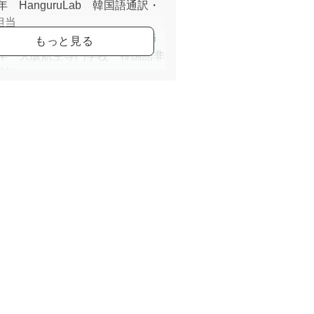
5年 HanguruLab 韓国語通訳・
担当
1年 韓国語教室MalMoi全属講師
21年 大阪航空専門学校 韓国語非
講師