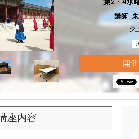
第2・4水曜 
開催
講座内容