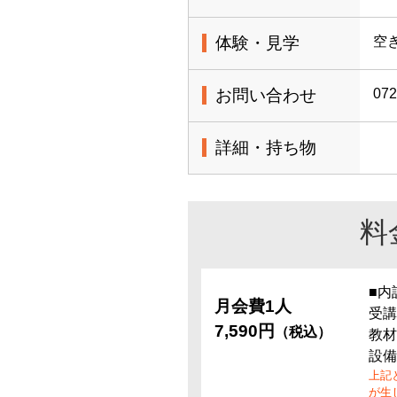
体験・見学
空
お問い合わせ
072
詳細・持ち物
料
■内
月会費1人
受講
7,590円
（税込）
教材
設備
上記
が生