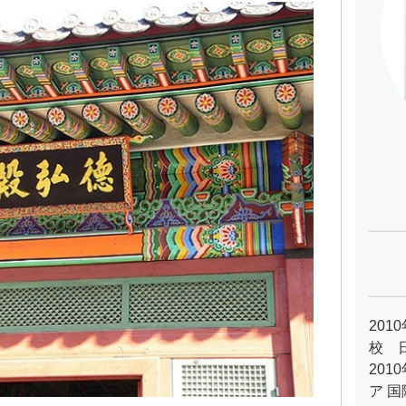
201
校 
20
ア 