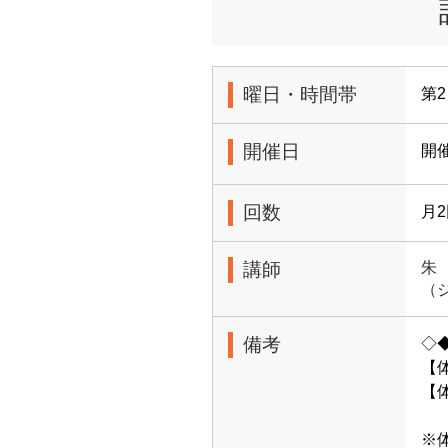
曜日・時間帯
第2
開催日
開催
回数
月
講師
朱
（
備考
◇
【
【体
各
※