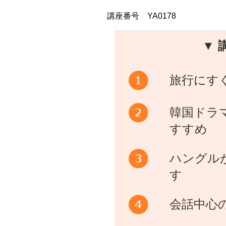
講座番号 YA0178
▼ 
旅行にす
韓国ドラマ
すすめ
ハングル
す
会話中心