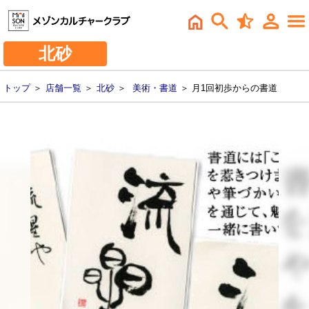
北砂
トップ
＞
店舗一覧
＞
北砂
＞
美術・書道
＞ 月1回初歩からの書道