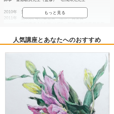
2010年 第46回 創玄展「秀逸」賞受賞
2011年 第63回 毎日書道展「佳作」賞受賞
三駸書道会6人展「LIFE」開催・銀座藤屋画廊
2012年 第47回 高野山競書大会「金剛峯寺賞」
2013年 第49回 創玄展「秀逸」賞受賞
第65回 平成25年度毎日展「秀作賞」受賞
2014年 第50回 創玄展「特選」賞受賞 漢字部
2015年 第66回 平成26年度 毎日展 「毎日賞」受賞
第40回 創玄現代書展 入選
2016年 第51回 創玄展「秀逸」賞受賞