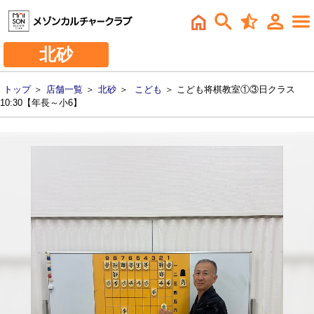
北砂
トップ
＞
店舗一覧
＞
北砂
＞
こども
＞ こども将棋教室①③日クラス
10:30【年長～小6】